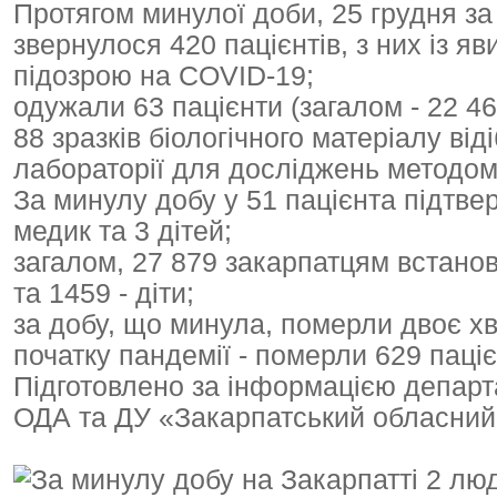
Протягом минулої доби, 25 грудня 
звернулося 420 пацієнтів, з них із я
підозрою на COVID-19;
одужали 63 пацієнти (загалом - 22 46
88 зразків біологічного матеріалу ві
лабораторії для досліджень методо
За минулу добу у 51 пацієнта підтве
медик та 3 дітей;
загалом, 27 879 закарпатцям встанов
та 1459 - діти;
за добу, що минула, померли двоє хв
початку пандемії - померли 629 паціє
Підготовлено за інформацією департ
ОДА та ДУ «Закарпатський обласний