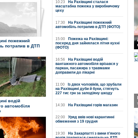
10:23
На Рахівщині сталася
масштабна пожежа у виробничому
цеху
17:30
На Рахівщині пожежний
автомобіль потрапив в ДТП (ФОТО)
15:00
Пожежа на Рахівщині:
щині пожежний
посеред дня зайнялася літня кухні
ль потрапив в ДТП
(ФОТО)
16:56
На Рахівщині водій
вантажного автомобіля врізався у
паркан, пасажира з травмами
доправили до лікарні
11:00
Із двох чоловіків, що зрубали
на Рахівщині дуби й буки, стягнуть
227 тис грн за заподіяну шкоду
ині водій
14:30
На Рахівщині горів магазин
го автомобіля
у
22:00
Уряд ввів нові карантинні
обмеження з 19 грудня
19:30
На Закарпатті з вини п'яного
водія трапилася смертельна ДТП