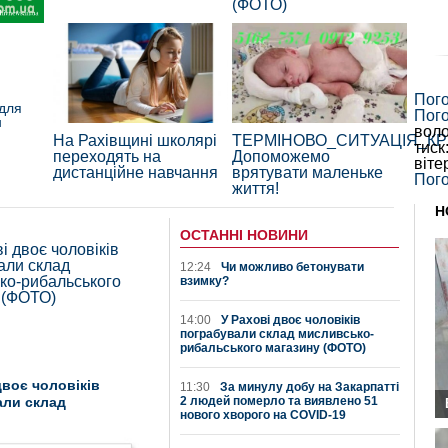
(ФОТО)
Пог
 для
Пог
н
воло
На Рахівщині школярі
ТЕРМІНОВО_СИТУАЦІЯ_КР
тиск
переходять на
Допоможемо
віте
дистанційне навчання
врятувати маленьке
Пого
життя!
Н
ОСТАННІ НОВИНИ
12:24
Чи можливо бетонувати
взимку?
14:00
У Рахові двоє чоловіків
пограбували склад мисливсько-
рибальського магазину (ФОТО)
двоє чоловіків
11:30
За минулу добу на Закарпатті
али склад
2 людей померло та виявлено 51
нового хворого на COVID-19