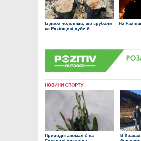
Із двох чоловіків, що зрубали
На Рахівщ
на Рахівщині дуби й
НОВИНИ СПОРТУ
Природні аномалії: на
В Квасах
Синевирі розцвіли
будівниц