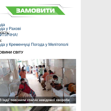
ода
ода у
Рахові
гість:
ИТИЧНА!
:
р:
да у Кременчуці
Погода у Мелітополі
ОВИНИ СВІТУ
В Індії пояснили спалах невідомої хвороби