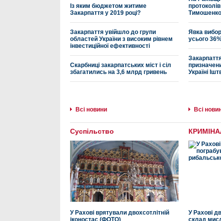
Із яким бюджетом житиме
протоколів
Закарпаття у 2019 році?
Тимошенк
Закарпаття увійшло до групи
Явка вибор
областей України з високим рівнем
усього 36
інвестиційної ефективності
Закарпаття
Скарбниці закарпатських міст і сіл
призначен
збагатились на 3,6 млрд гривень
Україні Ішт
Всі новини
Всі нови
Суспільство
КРИМІНА
У Рахові врятували двохсотлітній
У Рахові д
іконостас (ФОТО)
склад мис