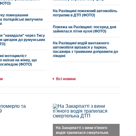
(ФОТО)
На Рахівщині пожежний автомобіль
шуку помешкання
потрапив в ДТП (ФОТО)
а поліцейські вилучили
і
Пожежа на Рахівщині: посеред дня
зайнялася літня кухні (ФОТО)
и "накидали" через Тису
ок цигарок до румунських
На Рахівщині водій вантажного
ТО)
автомобіля врізався у паркан,
пасажира з травмами доправили до
ні мотоцикліст
лікарні
 наїхав на жінку, що
лосипедом (ФОТО)
ни
Всі новини
На Закарпатті з вини п'яного
водія трапилася смертельна