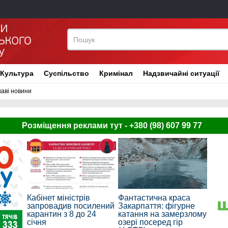
Культура
Суспільство
Кримінал
Надзвичайні ситуації
каві новини
Розміщення реклами тут - +380 (98) 607 99 77
Кабінет міністрів
Фантастична краса
запровадив посилений
Закарпаття: фігурне
карантин з 8 до 24
катання на замерзлому
січня
озері посеред гір