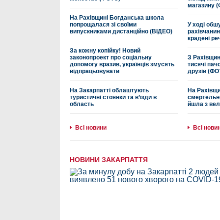
магазину 
На Рахівщині Богданська школа
попрощалася зі своїми
У ході об
випускниками дистанційно (ВІДЕО)
рахівчанин
крадені реч
За кожну копійку! Новий
законопроект про соціальну
З Рахівщин
допомогу вразив, українців змусять
тисячі пач
відпрацьовувати
друзів (ФО
На Закарпатті облаштують
На Рахівщи
туристичні стоянки та в’їзди в
смертельно
область
йшла з ве
Всі новини
Всі нови
НОВИНИ ЗАКАРПАТТЯ