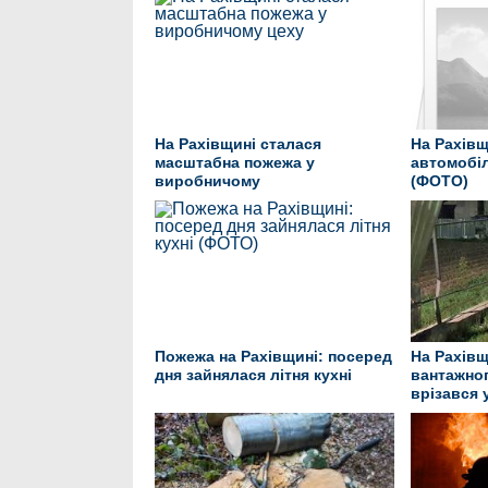
На Рахівщині сталася
На Рахів
масштабна пожежа у
автомобі
виробничому
(ФОТО)
Пожежа на Рахівщині: посеред
На Рахівщ
дня зайнялася літня кухні
вантажно
врізався 