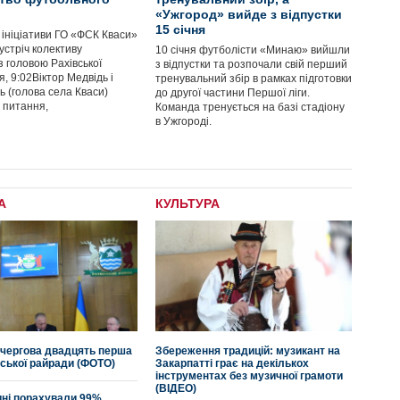
«Ужгород» вийде з відпустки
16:37
Одержувачів субсидій
контролюватимуть по-новому:
15 січня
за ініціативи ГО «ФСК Кваси»
деталі
устріч колективу
10 січня футболісти «Минаю» вийшли
 з головою Рахівської
з відпустки та розпочали свій перший
15:11
В Індії пояснили спалах
я, 9:02Віктор Медвідь і
тренувальний збір в рамках підготовки
невідомої хвороби
ь (голова села Кваси)
до другої частини Першої ліги.
 питання,
Команда тренується на базі стадіону
в Ужгороді.
14:00
У понеділок, 21 грудня,
жителі Землі вперше за 800 років
зможуть побачити “Вифлеємську
зірку”
11:58
COVID-19 на Закарпатті: 192
А
КУЛЬТУРА
нові випадки за добу та двоє осіб
померло
20:00
На Рахівщині піротехніки
знищили 38 мінометних мін
17:30
Два хлопчики 2 і 5 років
викрали мамину машину, щоб
відвідати дідуся
 чергова двадцять перша
Збереження традицій: музикант на
12:00
Стало відомо, якою буде
вської райради (ФОТО)
Закарпатті грає на декількох
вартість блакитного палива у грудні
інструментах без музичної грамоти
для закарпатців
(ВІДЕО)
ині порахували 99%