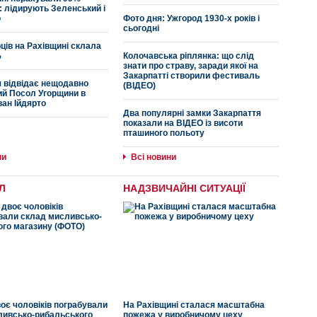
: лідирують Зеленський і
10:00
Підвищення пенсій з 1
о
Фото дня: Ужгород 1930-х років і
грудня: кому і наскільки в
сьогодні
Закарпатті
ців на Рахівщині склала
%
Колочавська ріплянка: що слід
20:31
Закарпатець, який збив на
знати про страву, заради якої на
смерть двох мотоциклістів, проведе
Закарпатті створили фестиваль
 відвідає нещодавно
у в'язниці 5 років
(ВІДЕО)
ий Посол Угорщини в
ван Ійдярто
19:30
Вовки гуляють під оселями
Два популярні замки Закарпаття
закарпатців (ВІДЕО)
показали на ВІДЕО із висоти
пташиного польоту
16:38
На новорічні свята
ни
Всі новини
"Укрзалізниця" призначила 3 ​​
додаткових поїзди
Л
НАДЗВИЧАЙНІ СИТУАЦІЇ
15:00
З Рахівщини "накидали"
через Тису тисячі пачок цигарок до
румунських друзів (ФОТО)
воє чоловіків пограбували
На Рахівщині сталася масштабна
ливсько-рибальського
пожежа у виробничому цеху