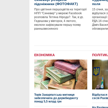
підсніжники (ФОТОФАКТ)
поля
Про цвітіння першоцвітів на території
​15 січня, 
НПП "Синевир" у мережі Facebook
відбулася з
розповіла Тетяна Нірода?. Так, в ур.
організації
Гедешова у вівторок, 4 лютого,
РДА.16 січн
екологи зафіксували першу появу
Діміч Васил
ранньовесняного
обговорили
ЕКОНОМІКА
ПОЛІТИК
Торік Закарпатська митниця
Відбулася
забезпечила до держбюджету
сесія Рахі
понад 5,5 млрд грн
На Рахівщ