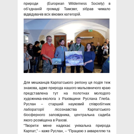
природи (European Wilderness Society) в
об’єднаній громаді Тамсвег, зібрав чимало
відвідувачів всіх вікових категорій.
Для мешканців Карпатського регіону ця подія теж
знакова, адже природа нашого мальовничого краю
представлена тут на полотнах молодого
художника-еколога з Рахівщини Руслана Глеба.
Руслан – старший науковий співробітник
лабораторії лісознавства Карпатського
біосферного заповідника, центральна садиба
якого розміщена в Рахові.
“Творити мене надихає унікальна природа
Карпат,” – каже Руслан, – “Працюю з аквареллю та