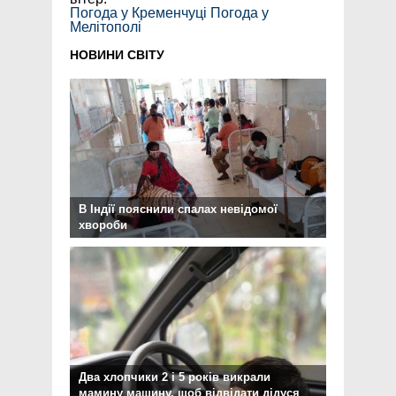
Погода у Кременчуці
Погода у
Мелітополі
НОВИНИ СВІТУ
В Індії пояснили спалах невідомої
хвороби
Два хлопчики 2 і 5 років викрали
мамину машину, щоб відвідати дідуся