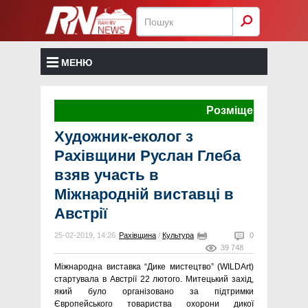
МЕНЮ
Розміщення реклами т
Художник-еколог з
Рахівщини Руслан Глеба
взяв участь в
Міжнародній виставці в
Австрії
25-02-2019, 14:26
Рахівщина
/
Культура
0
39 748
Міжнародна виставка “Дике мистецтво” (WILDArt)
стартувала в Австрії 22 лютого. Митецький захід,
який було організовано за підтримки
Європейського товариства охорони дикої