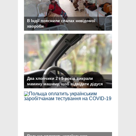
В Індії пояснили спалах невідомої
хвороби
Два хлопчики 2 і 5 років викрали
мамину машину, щоб відвідати дідуся