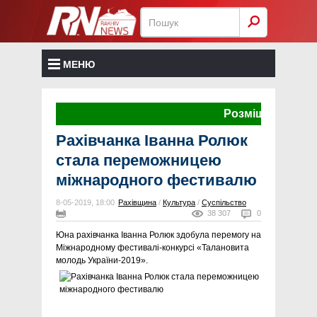
МЕНЮ
Розміщення реклами
Рахівчанка Іванна Ролюк
стала переможницею
міжнародного фестивалю
8-05-2019, 18:00
Рахівщина
/
Культура
/
Суспільство
38 307
0
Юна рахівчанка Іванна Ролюк здобула перемогу на
Міжнародному фестивалі-конкурсі «Талановита
молодь України-2019».