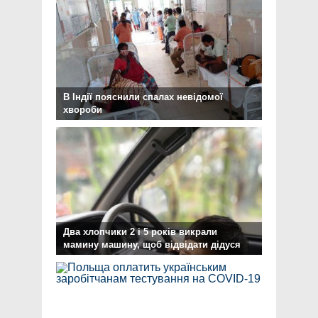
В Індії пояснили спалах невідомої
хвороби
Два хлопчики 2 і 5 років викрали
мамину машину, щоб відвідати дідуся