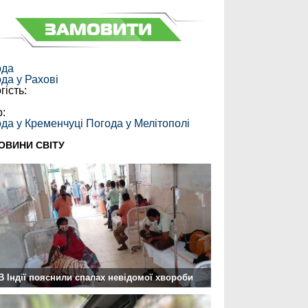
ода
ода у
Рахові
гість:
:
р:
да у Кременчуці
Погода у Мелітополі
ОВИНИ СВІТУ
В Індії пояснили спалах невідомої хвороби