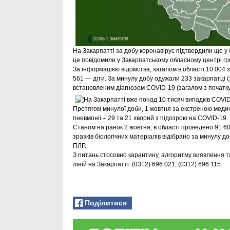
На Закарпатті за добу коронавірус підтвердили ще у 8
це повідомили у Закарпатському обласному центрі гр
За інформацією відомства, загалом в області 10 004 
561 — діти. За минулу добу одужали 233 закарпатці (
встановленим діагнозом COVID-19 (загалом з початку
Протягом минулої доби, 1 жовтня за екстреною медич
пневмонії – 29 та 21 хворий з підозрою на COVID-19.
Станом на ранок 2 жовтня, в області проведено 91 6
зразків біологічних матеріалів відібрано за минулу 
ПЛР.
З питань стосовно карантину, алгоритму виявлення т
ліній на Закарпатті: (0312) 696 021; (0312) 696 115.
Поділитися