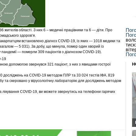
Пог
6 жителів області. З них 6 – медичні працівники та 6 — діти. Про
Пог
омадського здоров’я.
воло
закарпатцям встановлено діагноз COVID-19, із яких — 1018 медики та
тиск
загалом — 5 031). За добу, що минула, помер один хворий із
віте
 пандемії — померли 309 пацієнтів з діагнозом COVID-19).
Пого
Н
ною допомогою звернувся 321 пацієнт, з них з явищами гострої
00 досліджень на COVID-19 методом ПЛР та 33 024 тестів ІФА. 819
добу та скеровано у вірусологічну лабораторію для досліджень методом
а лікування COVID-19, ви можете звернутись на телефони гарячих