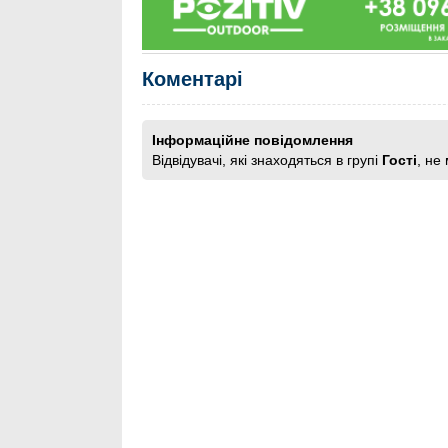
Коментарі
Інформаційне повідомлення
Відвідувачі, які знаходяться в групі
Гості
, не