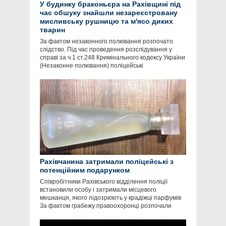
У будинку браконьєра на Рахівщині під
час обшуку знайшли незареєстровану
мисливську рушницю та м'ясо диких
тварин
За фактом незаконного полювання розпочато
слідство. Під час проведення розслідування у
справі за ч.1 ст.248 Кримінального кодексу України
(Незаконне полювання) поліцейські
Рахівчанина затримали поліцейські з
потенційним подарунком
Співробітники Рахівського відділення поліції
встановили особу і затримали місцевого
мешканця, якого підозрюють у крадіжці парфумів
За фактом грабежу правоохоронці розпочали