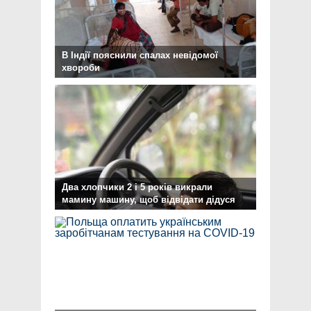
В Індії пояснили спалах невідомої
хвороби
Два хлопчики 2 і 5 років викрали
мамину машину, щоб відвідати дідуся