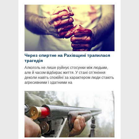
Через спиртне на Рахівщині трапилася
трагедія
Алкоголь не лише руйнує стосунки між людьми,
але й часом відбирає життя. У стані сп’яніння
деколи навіть спокійні за характером люди стають
агресивними і здатними на