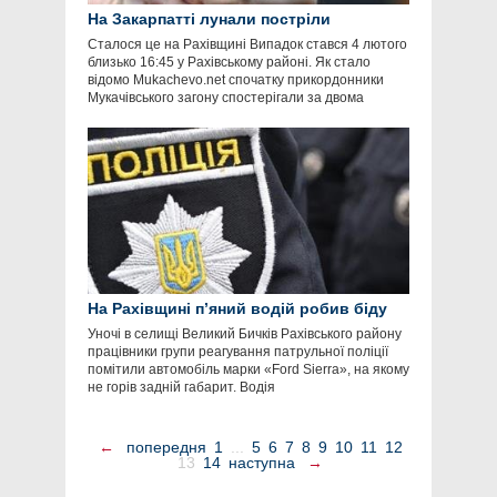
На Закарпатті лунали постріли
Сталося це на Рахівщині Випадок стався 4 лютого
близько 16:45 у Рахівському районі. Як стало
відомо Mukachevo.net спочатку прикордонники
Мукачівського загону спостерігали за двома
На Рахівщині п’яний водій робив біду
Уночі в селищі Великий Бичків Рахівського району
працівники групи реагування патрульної поліції
помітили автомобіль марки «Fоrd Sіerrа», на якому
не горів задній габарит. Водія
←
попередня
1
...
5
6
7
8
9
10
11
12
13
14
наступна
→