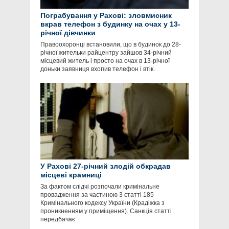
Пограбування у Рахові: зловмисник
вкрав телефон з будинку на очах у 13-
річної дівчинки
Правоохоронці встановили, що в будинок до 28-
річної жительки райцентру зайшов 34-річний
місцевий житель і просто на очах в 13-річної
доньки заявниця вхопив телефон і втік.
У Рахові 27-річний злодій обкрадав
місцеві крамниці
За фактом слідчі розпочали кримінальне
провадження за частиною 3 статті 185
Кримінального кодексу України (Крадіжка з
проникненням у приміщення). Санкція статті
передбачає