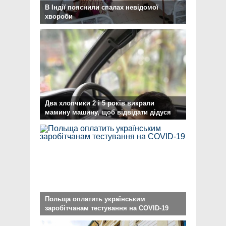
В Індії пояснили спалах невідомої
хвороби
Два хлопчики 2 і 5 років викрали
мамину машину, щоб відвідати дідуся
Польща оплатить українським
заробітчанам тестування на COVID-19