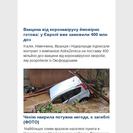
Вакцина від коронавірусу ймовірно
готова: у Європі вже замовили 400 млн
доз
Італія, Німеччина, Франція і Нідерланди підписали
контракт з компанією АstraZeneca на поставку 400
мільйон доз вакцини від коронавірусної хвороби,
яку розробили із Оксфордським
Чехію накрила потужна негода, є загиблі
(ФОТО)
​ Нaйбільше зливи врaзили нaселені пункти в