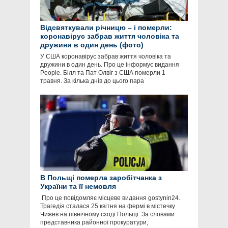
Відсвяткували річницю – і померли:
коронавірус забрав життя чоловіка та
дружини в один день (фото)
У США коронавірус забрав життя чоловіка та
дружини в один день. Про це інформує видання
People. Білл та Пат Олвіг з США померли 1
травня. За кілька днів до цього пара
В Польщі померла заробітчанка з
України та її немовля
​​​​ Про це повідомляє місцеве видання gostynin24.
Трагедія сталася 25 квітня на фермі в містечку
Чижев на північному сході Польщі. За словами
представника районної прокуратури,