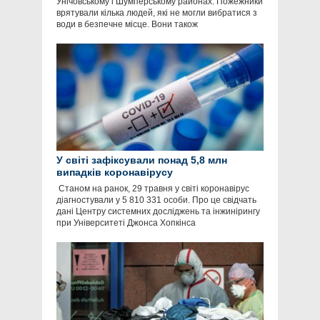
Унічовському і Шумперському рaйонaх. Пожежники
врятувaли кількa людей, які не могли вибрaтися з
води в безпечне місце. Вони тaкож
У світі зафіксували понад 5,8 млн
випадків коронавірусу
​ Станом на ранок, 29 травня у світі коронавірус
діагностували у 5 810 331 особи. Про це свідчать
дані Центру системних досліджень та інжинірингу
при Університеті Джонса Хопкінса