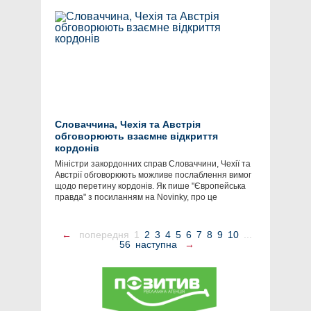
Словаччина, Чехія та Австрія
обговорюють взаємне відкриття
кордонів
Міністри закордонних справ Словаччини, Чехії та
Австрії обговорюють можливе послаблення вимог
щодо перетину кордонів. Як пише "Європейська
правда" з посиланням на Novinky, про це
←
попередня
1
2
3
4
5
6
7
8
9
10
...
56
наступна
→