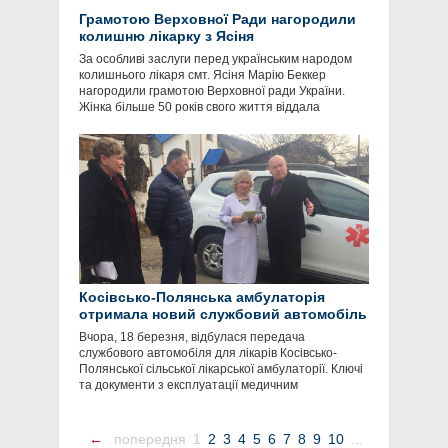
Грамотою Верховної Ради нагородили
колишню лікарку з Ясіня
За особливі заслуги перед українським народом
колишнього лікаря смт. Ясіня Марію Беккер
нагородили грамотою Верховної ради України.
Жінка більше 50 років свого життя віддала
Косівсько-Полянська амбулаторія
отримала новий службовий автомобіль
Вчора, 18 березня, відбулася передача
службового автомобіля для лікарів Косівсько-
Полянської сільської лікарської амбулаторії. Ключі
та документи з експлуатації медичним
←
попередня
1
2
3
4
5
6
7
8
9
10
...