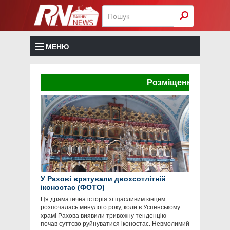
МЕНЮ
Розміщення реклами тут 
У Рахові врятували двохсотлітній
іконостас (ФОТО)
Ця драматична історія зі щасливим кінцем
розпочалась минулого року, коли в Успенському
храмі Рахова виявили тривожну тенденцію –
почав суттєво руйнуватися іконостас. Невмолимий