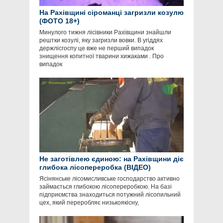
На Рахівщині сіроманці загризли козулю
(ФОТО 18+)
Минулого тижня лісівники Рахівщини знайшли
рештки козулі, яку загризли вовки. В угіддях
держлісгоспу це вже не перший випадок
знищення копитної тварини хижаками . Про
випадок
Не заготівлею єдиною: на Рахівщини діє
глибока лісопереробка (ВІДЕО)
Ясінянське лісомисливське господарство активно
займається глибокою лісопереробкою. На базі
підприємства знаходиться потужний лісопильний
цех, який переробляє низькоякісну,