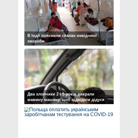
В Індії пояснили спалах невідомої
хвороби
Два хлопчики 2 і 5 років викрали
мамину машину, щоб відвідати дідуся