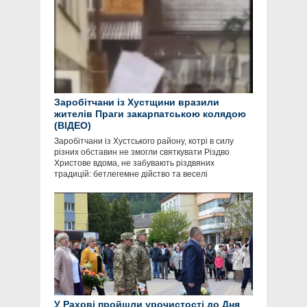
Заробітчани із Хустщини вразили
жителів Праги закарпатською колядою
(ВІДЕО)
Заробітчани із Хустського району, котрі в силу
різних обставин не змогли святкувати Різдво
Христове вдома, не забувають різдвяних
традицій: бетлегемне дійство та веселі
У Рахові пройшли урочистості до Дня