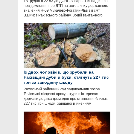
18 грудня о 22:53 до ДСНС Закарпаття надійшло
повідомлення про ДТП на автошляху державного
значення Н-09 Мукачево-Рогатин-Львів в смт
В.Бичків Рахівського району. Водій вантажного
Із двох чоловіків, що зрубали на
Рахівщині дуби й буки, стягнуть 227 тис
грн за заподіяну шкоду
Рахівський районний суд задовольнив позов
Тячівської місцевої прокуратури в інтересах
держави до двох громадян про стягнення близько
227 тис. грн шкоди, завданої вчиненням