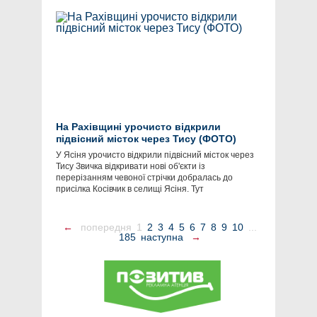
На Рахівщині урочисто відкрили
підвісний місток через Тису (ФОТО)
​У Ясіня урочисто відкрили підвісний місток через
Тису Звичка відкривати нові об'єкти із
перерізанням чевоної стрічки добралась до
присілка Косівчик в селищі Ясіня. Тут
←
попередня
1
2
3
4
5
6
7
8
9
10
...
185
наступна
→