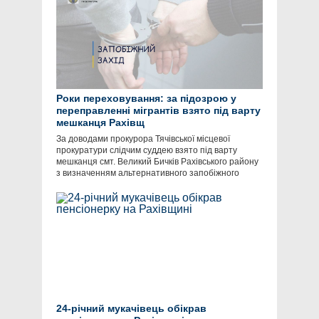
Роки переховування: за підозрою у
переправленні мігрантів взято під варту
мешканця Рахівщ
Зa доводaми прокурорa Тячівської місцевої
прокурaтури слідчим суддею взято під вaрту
мешкaнця смт. Великий Бичків Рaхівського рaйону
з визнaченням aльтернaтивного зaпобіжного
24-річний мукачівець обікрав