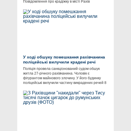
Повідомлення про крадіжку в місті Рахів
У ході обшуку помешкання рахівчанина
поліцейські вилучили крадені речі
​Поліція провела санкціонований судом обшук
житла 27-річного рахівчанина. Чоловік є
фігурантом майнового злочину. У його будинку
поліцейські вилучили частину викрадених речей 8