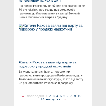
пенсіонерку на Рахівщині
​ До поліції Рахівщини надійшло повідомлення від
70-річної жінки про те, що невідома особа
проникла до її помешкання у селищі Великий
Бичків. Зловмисник викрав з будинку
Жителя Рахова взяли під варту за
підозрою у продажі наркотиків
За клопотанням слідчого, погодженим
процесуальним прокурором Рахівського відділу
Тячівської місцевої прокуратури, взято під варту
22-річного жителя Рахова за підозрою у
←
попередня
1
2
3
4
5
6
7
8
9
10
...
14
наступна
→