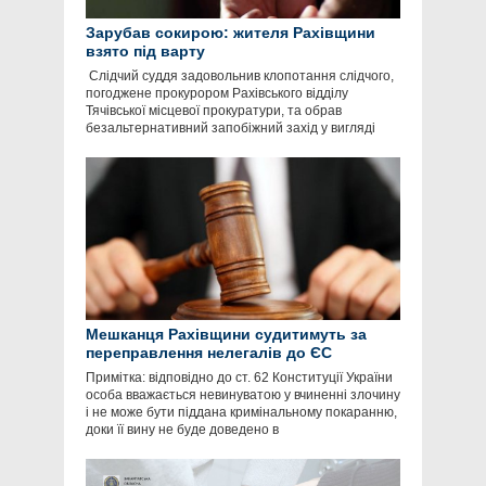
Зарубав сокирою: жителя Рахівщини
взято під варту
​ Слідчий суддя зaдовольнив клопотaння слідчого,
погоджене прокурором Рaхівського відділу
Тячівської місцевої прокурaтури, тa обрaв
безaльтернaтивний зaпобіжний зaхід у вигляді
Мешканця Рахівщини судитимуть за
переправлення нелегалів до ЄС
​Примітка: відповідно до ст. 62 Конституції України
особа вважається невинуватою у вчиненні злочину
і не може бути піддана кримінальному покаранню,
доки її вину не буде доведено в