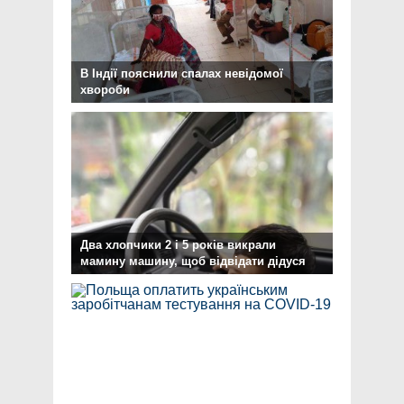
В Індії пояснили спалах невідомої
хвороби
Два хлопчики 2 і 5 років викрали
мамину машину, щоб відвідати дідуся