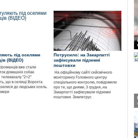
ляють під оселями
Потрусило: на Закарпатті
ців (ВІДЕО)
зафіксували підземні
поштовхи
іроманців вже стали
ток домашніх собак.
​ На офіційному сайті сейсмічного
 телеканалу "2+2"
моніторингу Головного центру
ть, що в селищі Ворохта
спеціального контролю, повідомили
изилися до людських осель.
про те, що днями, 3 грудня, на
амери
Закарпатті зафіксували підземні
поштовхи. Землетрус