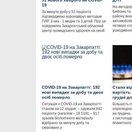
51 нового хворого на COVID-
ДТП
19
На автодор
Бийгань та 
За минулу добу у 51 пацієнта
району внас
підтверджено коронавірус методом
автомобілі
ПЛР. З них - 1 медик та 3 дітей. Про це
четверо от
повідомляє Закарпатський обласний
ушкодження
центр громадського здоров'я на своїй
COVID-19 на Закарпатті: 192
Стало ві
нові випадки за добу та двоє
вартість
осіб померло
грудні д
Ситуація з COVID-19 на Закарпатті
Більшість п
станом на 12 грудня: – одужали 842
оприлюднили
пацієнти (загалом – 18 518); – 917
на грудень.
зразків біологічного матеріалу
з листопадо
відібрано за минулу добу та
блакитного 
скеровано у