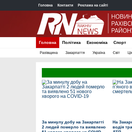
Головна
Контакти
Реклама на сайті
Головна
Політика
Економіка
Спорт
Рахівщина
Закарпаття
Україна
Світ
Ці
За минулу добу на Закарпатті
На Закарп
2 людей померло та виявлено
водія тр