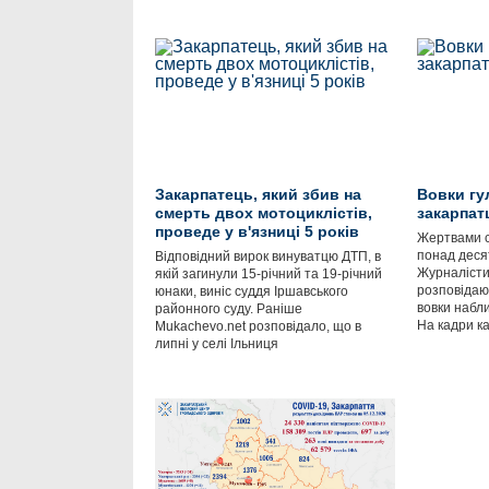
Закарпатець, який збив на
Вовки гу
смерть двох мотоциклістів,
закарпат
проведе у в'язниці 5 років
Жертвами с
понад деся
Відповідний вирок винуватцю ДТП, в
Журналісти
якій загинули 15-річний та 19-річний
розповідаю
юнаки, виніс суддя Іршавського
вовки набл
районного суду. Раніше
На кадри к
Mukachevo.net розповідало, що в
липні у селі Ільниця