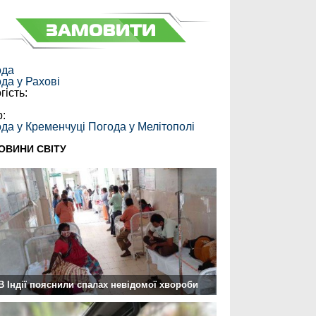
ода
ода у
Рахові
гість:
:
р:
да у Кременчуці
Погода у Мелітополі
ОВИНИ СВІТУ
В Індії пояснили спалах невідомої хвороби