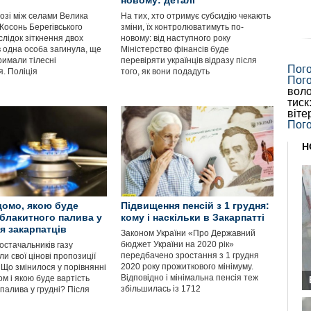
новому: деталі
озі між селами Велика
На тих, хто отримує субсидію чекають
Косонь Берегівського
зміни, їх контролюватимуть по-
лідок зіткнення двох
новому: від наступного року
в одна особа загинула, ще
Міністерство фінансів буде
римали тілесні
перевіряти українців відразу після
Пог
. Поліція
того, як вони подадуть
Пог
воло
тиск
віте
Пого
Н
домо, якою буде
Підвищення пенсій з 1 грудня:
 блакитного палива у
кому і наскільки в Закарпатті
ля закарпатців
Законом України «Про Державний
бюджет України на 2020 рік»
остачальників газу
передбачено зростання з 1 грудня
 свої цінові пропозиції
2020 року прожиткового мінімуму.
 Що змінилося у порівнянні
Відповідно і мінімальна пенсія теж
м і якою буде вартість
збільшилась із 1712
палива у грудні? Після